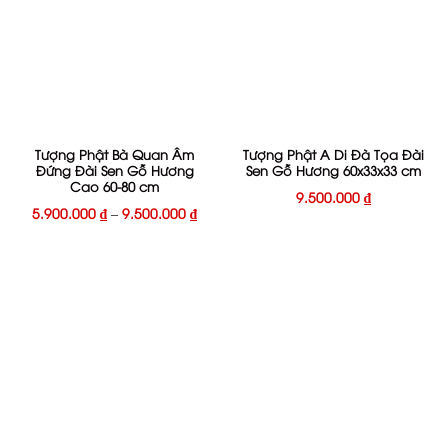
Tượng Phật Bà Quan Âm
Tượng Phật A Di Đà Tọa Đài
Đứng Đài Sen Gỗ Hương
Sen Gỗ Hương 60x33x33 cm
Cao 60-80 cm
9.500.000
₫
5.900.000
₫
–
9.500.000
₫