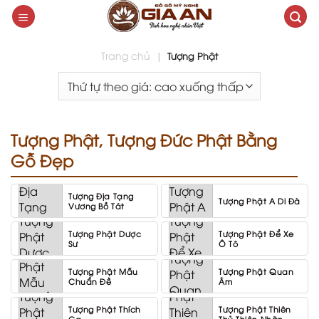
Skip
to
content
Trang chủ
|
Tượng Phật
Tượng Phật, Tượng Đức Phật Bằng
Gỗ Đẹp
Tượng Địa Tạng
Tượng Phật A Di Đà
Vương Bồ Tát
Tượng Phật Dược
Tượng Phật Để Xe
Sư
Ô Tô
Tượng Phật Mẫu
Tượng Phật Quan
Chuẩn Đề
Âm
Tượng Phật Thích
Tượng Phật Thiên
Ca
Thủ Thiên Nhãn