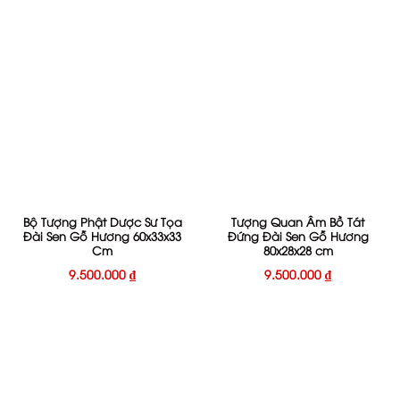
Bộ Tượng Phật Dược Sư Tọa
Tượng Quan Âm Bồ Tát
Đài Sen Gỗ Hương 60x33x33
Đứng Đài Sen Gỗ Hương
Cm
80x28x28 cm
9.500.000
₫
9.500.000
₫