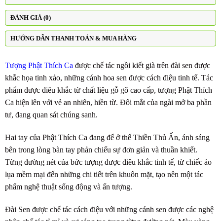
ĐÁNH GIÁ (0)
HƯỚNG DẪN THANH TOÁN & MUA HÀNG
Tượng Phật Thích Ca
được chế tác ngồi kiết già trên đài sen được
khắc họa tinh xảo, những cánh hoa sen được cách điệu tinh tế. Tác
phẩm được điêu khắc từ chất liệu gỗ gõ cao cấp, tượng Phật Thích
Ca hiện lên với vẻ an nhiên, hiền từ. Đôi mắt của ngài mở ba phần
tư, đang quan sát chúng sanh.
Hai tay của Phật Thích Ca đang để ở thế Thiền Thủ Ấn, ánh sáng
bên trong lòng bàn tay phản chiếu sự đơn giản và thuần khiết.
Từng đường nét của bức tượng được điêu khắc tinh tế, từ chiếc áo
lụa mềm mại đến những chi tiết trên khuôn mặt, tạo nên một tác
phẩm nghệ thuật sống động và ấn tượng.
Đài Sen được chế tác cách điệu với những cánh sen được các nghệ