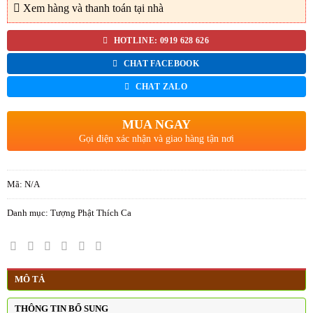
Xem hàng và thanh toán tại nhà
HOTLINE: 0919 628 626
CHAT FACEBOOK
CHAT ZALO
MUA NGAY
Gọi điện xác nhận và giao hàng tận nơi
Mã:
N/A
Danh mục:
Tượng Phật Thích Ca
MÔ TẢ
THÔNG TIN BỔ SUNG