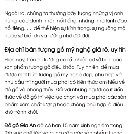
Ngoài ra, chúng ta thường bày tượng những vị anh
hùng, các danh nhân nổi tiếng, những nhà lãnh đạo
nổi tiếng, …. để thể hiện sự kính trọng, sự ngưỡng mộ
hoặc sự biết ơn và tưởng nhớ đời đời.
Địa chỉ bán tượng gỗ mỹ nghệ giá rẻ, uy tín
Hiện nay, trên thị trường có rất nhiều cơ sở bán các
sản phẩm tượng gỗ điêu khắc. Tuy nhiên, để mua
được một bức tượng gỗ mỹ nghệ đẹp, phù hợp với
nhu cầu thì người mua phải có kiến thức am hiểu về
đồ gỗ và phong thủy. Đối với những người có ít kiến
thức về đồ gỗ thì việc lựa chọn và mua phải các sản
phẩm kém chất lượng hoặc không phù hợp là điều
khó tránh khỏi.
Đồ gỗ Gia An
đã có hơn 15 năm kinh nghiệm trong
lĩnh vực chế tác và cung cấp các sản phẩm tượng