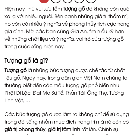
Hiện nay, thú vui sưu tầm
tượng gỗ
đã không còn quá
xa lạ với nhiều người. Bên cạnh những giá trị thẩm mĩ,
nó còn có nhiều ý nghĩa về
phong thủy
tích cực trong
gia đình. Mời các bạn cùng Gia An, tìm hiểu kỹ hơn
về những chất liệu và ý nghĩa, vai trò của tượng gỗ
trong cuộc sống hiện nay.
Tượng gỗ là gì?
Tượng gỗ
là những bức tượng được chế tác từ chất
liệu gỗ. Ngày nay, trong dân gian Việt Nam chúng ta
thường biết đến các mẫu tượng gỗ phổ biến như:
Phật Di Lặc, Đạt Ma Sư Tổ, Thần Tài, Ông Thọ, Tượng
Linh Vật, …
Các bức tượng gỗ được làm ra không chỉ để sử dụng
trong đời sống nhằm mục đích trang trí mà nó còn có
giá trị phong thủy
,
giá trị tâm linh
rất lớn. Chính sự