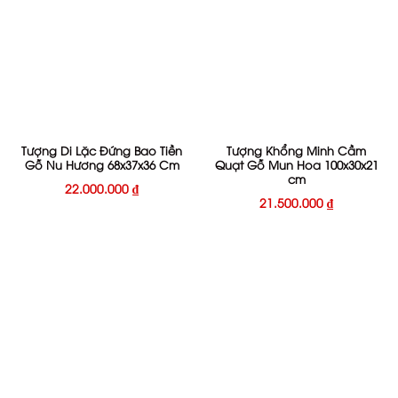
Tượng Di Lặc Đứng Bao Tiền
Tượng Khổng Minh Cầm
Gỗ Nu Hương 68x37x36 Cm
Quạt Gỗ Mun Hoa 100x30x21
cm
22.000.000
₫
21.500.000
₫