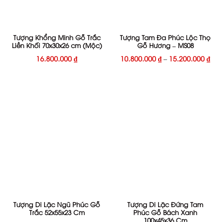
Tượng Khổng Minh Gỗ Trắc
Tượng Tam Đa Phúc Lộc Thọ
Liền Khối 70x30x26 cm (Mộc)
Gỗ Hương – MS08
16.800.000
₫
10.800.000
₫
–
15.200.000
₫
Tượng Di Lặc Ngũ Phúc Gỗ
Tượng Di Lặc Đứng Tam
Trắc 52x55x23 Cm
Phúc Gỗ Bách Xanh
100x45x36 Cm