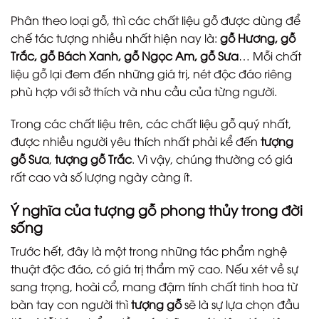
Phân theo loại gỗ, thì các chất liệu gỗ được dùng để
chế tác tượng nhiều nhất hiện nay là:
gỗ Hương, gỗ
Trắc, gỗ Bách Xanh, gỗ Ngọc Am, gỗ Sưa
… Mỗi chất
liệu gỗ lại đem đến những giá trị, nét độc đáo riêng
phù hợp với sở thích và nhu cầu của từng người.
Trong các chất liệu trên, các chất liệu gỗ quý nhất,
được nhiều người yêu thích nhất phải kể đến
tượng
gỗ Sưa
,
tượng gỗ Trắc
. Vì vậy, chúng thường có giá
rất cao và số lượng ngày càng ít.
Ý nghĩa của tượng gỗ phong thủy trong đời
sống
Trước hết, đây là một trong những tác phẩm nghệ
thuật độc đáo, có giá trị thẩm mỹ cao. Nếu xét về sự
sang trọng, hoài cổ, mang đậm tính chất tinh hoa từ
bàn tay con người thì
tượng gỗ
sẽ là sự lựa chọn đầu