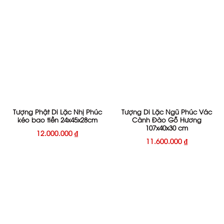
Tượng Phật Di Lặc Nhị Phúc
Tượng Di Lặc Ngũ Phúc Vác
kéo bao tiền 24x45x28cm
Cành Đào Gỗ Hương
107x40x30 cm
12.000.000
₫
11.600.000
₫