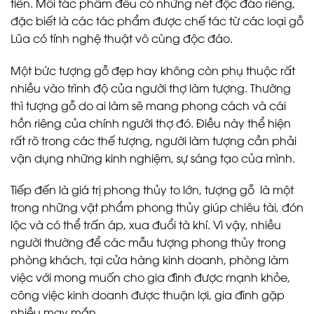
tiên. Mỗi tác phẩm đều có những nét độc đáo riêng,
đặc biết là các tác phẩm được chế tác từ các loại gỗ
Lũa có tính nghệ thuật vô cùng độc đáo.
Một bức tượng gỗ đẹp hay không còn phụ thuộc rất
nhiều vào trình độ của người thợ làm tượng. Thường
thì tượng gỗ do ai làm sẽ mang phong cách và cái
hồn riêng của chính người thợ đó. Điều này thể hiện
rất rõ trong các thế tượng, người làm tượng cần phải
vận dụng những kinh nghiệm, sự sáng tạo của mình.
Tiếp đến là giá trị phong thủy to lớn, tượng gỗ là một
trong những vật phẩm phong thủy giúp chiêu tài, đón
lộc và có thể trấn áp, xua đuổi tà khí. Vì vậy, nhiều
người thường để các mẫu tượng phong thủy trong
phòng khách, tại cửa hàng kinh doanh, phòng làm
việc với mong muốn cho gia đình được mạnh khỏe,
công việc kinh doanh được thuận lợi, gia đình gặp
nhiều may mắn.