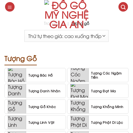
Skip
to
content
Trang chủ
|
Tượng gỗ
Tượng Gỗ
Tượng Cóc Ngậm
Tượng Bác Hồ
Tiền
Tượng Danh Nhân
Tượng Đạt Ma
Tượng Gỗ Khác
Tượng Khổng Minh
Tượng Linh Vật
Tượng Phật Di Lặc