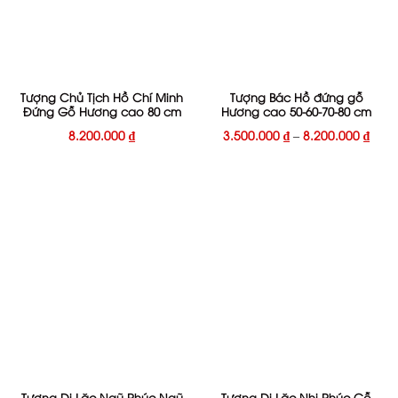
Tượng Chủ Tịch Hồ Chí Minh
Tượng Bác Hồ đứng gỗ
Đứng Gỗ Hương cao 80 cm
Hương cao 50-60-70-80 cm
8.200.000
₫
3.500.000
₫
–
8.200.000
₫
Tượng Di Lặc Ngũ Phúc Ngũ
Tượng Di Lặc Nhị Phúc Gỗ