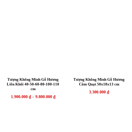
Tượng Khổng Minh Gỗ Hương
Tượng Khổng Minh Gỗ Hương
Liền Khối 40-50-60-80-100-110
Cầm Quạt 50x18x13 cm
cm
3.300.000
₫
1.900.000
₫
–
9.800.000
₫