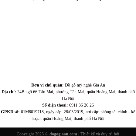
Đơn vị chủ quản:
Đồ gỗ mỹ nghệ Gia An
Địa chỉ:
24B ngõ 66 Tân Mai, phường Tân Mai, quận Hoàng Mai, thành phố
Hà Nội
Số điện thoại:
0911 36 26 26
GPKD số:
01M8019718, ngày cấp: 28/03/2019, nơi cấp: phòng tài chính - kế
hoạch quận Hoàng Mai, thành phố Hà Nội
Copyright 2026 ©
dogogiaan.com
| Thiết kế và duy trì bởi