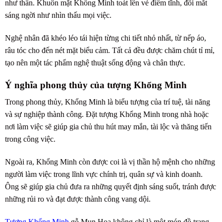
như thần. Khuôn mặt Khổng Minh toát lên vẻ điềm tĩnh, đôi mắt
sáng ngời như nhìn thấu mọi việc.
Nghệ nhân đã khéo léo tái hiện từng chi tiết nhỏ nhất, từ nếp áo,
râu tóc cho đến nét mặt biểu cảm. Tất cả đều được chăm chút tỉ mỉ,
tạo nên một tác phẩm nghệ thuật sống động và chân thực.
Ý nghĩa phong thủy của tượng Khổng Minh
Trong phong thủy, Khổng Minh là biểu tượng của trí tuệ, tài năng
và sự nghiệp thành công. Đặt tượng Khổng Minh trong nhà hoặc
nơi làm việc sẽ giúp gia chủ thu hút may mắn, tài lộc và thăng tiến
trong công việc.
Ngoài ra, Khổng Minh còn được coi là vị thần hộ mệnh cho những
người làm việc trong lĩnh vực chính trị, quân sự và kinh doanh.
Ông sẽ giúp gia chủ đưa ra những quyết định sáng suốt, tránh được
những rủi ro và đạt được thành công vang dội.
Tượng Khổng Minh
gỗ Mun Hoa không chỉ là một món đồ trang