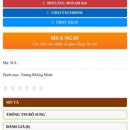
HOTLINE: 0919 628 626
CHAT FACEBOOK
CHAT ZALO
MUA NGAY
Gọi điện xác nhận và giao hàng tận nơi
Mã:
N/A
Danh mục:
Tượng Khổng Minh
MÔ TẢ
THÔNG TIN BỔ SUNG
ĐÁNH GIÁ (0)