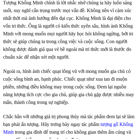
Tượng Khổng Minh chính là lời nhắc nhở chúng ta hãy luôn sáng
suốt, suy nghĩ cẩn trọng trước mọi vấn đề. Không nên vì cảm xúc
nhất thời mà ảnh hưởng đến đại cục. Khổng Minh là đại điện cho
vốn tri thức. Ông là người có kiến thức uyên sâu, hình ảnh Khổng
Minh với mong muốn mọi người hãy học hỏi không ngừng, bởi tri
thức sẽ giúp chúng ta trong công việc và cuộc sống. Con người
không được đánh giá qua vẻ bề ngoài mà tri thức mới là thước đo
chuẩn xác để nhận xét một người.
Ngoài ra, hình ảnh chiếc quạt lông vũ với mong muốn gia chủ có
cuộc sống bình an, hạnh phúc. Chiếc quạt như xua tan đi muộn
phiền, những điều không may trong cuộc sống. Đem lại nguồn
năng lượng tích cực cho gia chủ, giúp gia chủ gặp được nhiều may
mắn, thành công trong sự nghiệp.
Chắc hẳn với những giá trị phong thủy mà tác phẩm
đem lại sẽ làm
bạn phải ấn tượng. Hãy trưng bày ngay tác phẩm
tượng gỗ Khổng
Minh
trong gia đình để trang trí cho không gian thêm ấm cúng và