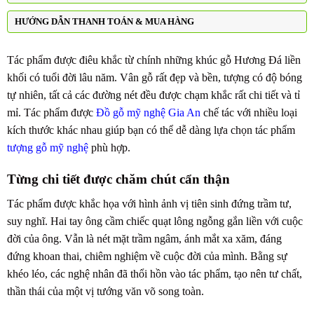
HƯỚNG DẪN THANH TOÁN & MUA HÀNG
Tác phẩm được điêu khắc từ chính những khúc gỗ Hương Đá liền
khối có tuổi đời lâu năm. Vân gỗ rất đẹp và bền, tượng có độ bóng
tự nhiên, tất cả các đường nét đều được chạm khắc rất chi tiết và tỉ
mỉ. Tác phẩm được
Đồ gỗ mỹ nghệ Gia An
chế tác với nhiều loại
kích thước khác nhau giúp bạn có thể dễ dàng lựa chọn tác phẩm
tượng gỗ mỹ nghệ
phù hợp.
Từng chi tiết được chăm chút cẩn thận
Tác phẩm
được khắc họa với hình ảnh vị tiên sinh đứng trầm tư,
suy nghĩ. Hai tay ông cầm chiếc quạt lông ngỗng gắn liền với cuộc
đời của ông. Vẫn là nét mặt trầm ngâm, ánh mắt xa xăm, đáng
đứng khoan thai, chiêm nghiệm về cuộc đời của mình. Bằng sự
khéo léo, các nghệ nhân đã thổi hồn vào tác phẩm, tạo nên tư chất,
thần thái của một vị tướng văn võ song toàn.