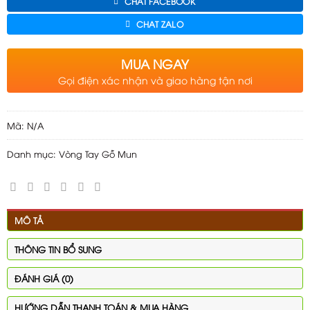
CHAT FACEBOOK
CHAT ZALO
MUA NGAY
Gọi điện xác nhận và giao hàng tận nơi
Mã:
N/A
Danh mục:
Vòng Tay Gỗ Mun
MÔ TẢ
THÔNG TIN BỔ SUNG
ĐÁNH GIÁ (0)
HƯỚNG DẪN THANH TOÁN & MUA HÀNG