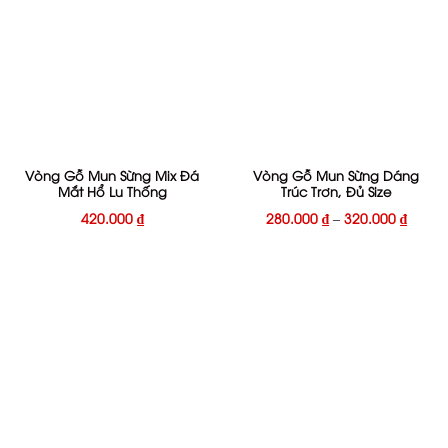
Vòng Gỗ Mun Sừng Mix Đá
Vòng Gỗ Mun Sừng Dáng
Mắt Hổ Lu Thống
Trúc Trơn, Đủ Size
420.000
₫
280.000
₫
–
320.000
₫