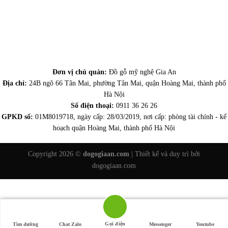
Đơn vị chủ quản:
Đồ gỗ mỹ nghệ Gia An
Địa chỉ:
24B ngõ 66 Tân Mai, phường Tân Mai, quận Hoàng Mai, thành phố
Hà Nội
Số điện thoại:
0911 36 26 26
GPKD số:
01M8019718, ngày cấp: 28/03/2019, nơi cấp: phòng tài chính - kế
hoạch quận Hoàng Mai, thành phố Hà Nội
Copyright 2026 ©
dogogiaan.com
| Thiết kế và duy trì bởi
dogogiaan.com
Gọi điện
Tìm đường
Chat Zalo
Messenger
Youtube