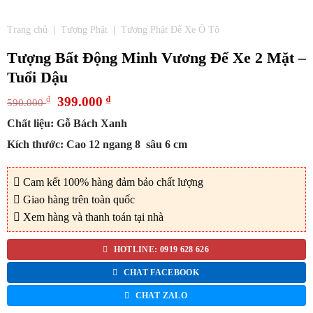
Trang chủ
|
Tượng Phật
|
Tượng Phật Để Xe Ô Tô
Tượng Bất Động Minh Vương Để Xe 2 Mặt –
Tuổi Dậu
Original
Current
₫
399.000
₫
590.000
price
price
Chất liệu: Gỗ Bách Xanh
was:
is:
590.000 ₫.
399.000 ₫.
Kích thước: Cao 12 ngang 8 sâu 6 cm
Cam kết 100% hàng đảm bảo chất lượng
Giao hàng trên toàn quốc
Xem hàng và thanh toán tại nhà
HOTLINE: 0919 628 626
CHAT FACEBOOK
CHAT ZALO