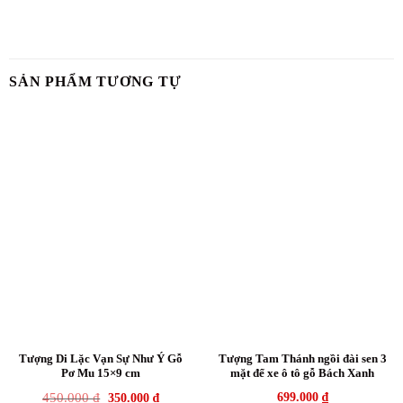
SẢN PHẨM TƯƠNG TỰ
Tượng Di Lặc Vạn Sự Như Ý Gỗ
Tượng Tam Thánh ngồi đài sen 3
Pơ Mu 15×9 cm
mặt để xe ô tô gỗ Bách Xanh
Original
Current
450.000
₫
699.000
₫
350.000
₫