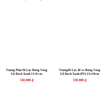
price
price
was:
is:
450.000 ₫.
350.000 ₫.
Tượng Phật Di Lặc Bưng Vàng
TượngDi Lặc để xe Bưng Vàng
Gỗ Bách Xanh 13×8 cm
Gỗ Bách Xanh (PU) 15x10cm
330.000
₫
330.000
₫