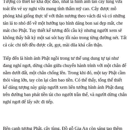
Tượng có thiết kế khá độc đáo, nhất là hình ảnh tán cây tùng vừa
toát lên vẻ uy nghi vừa mang tính thẩm mỹ cao. Cây được mô
phỏng khá giống thực tế với thân nương theo vách đá và có những
tán lá to nhỏ đổ về một hướng tạo hình dáng bon sai đẹp mắt, che
mát cho Phật. Tuy thiết kế tương đối cầu kỳ nhưng người xem sẽ
không thấy bất kỳ một sai sót hay lỗi nào trong từng đường nét. Tất
cả các chi tiết đều được cắt, gọt, mài dũa khá cẩn thận.
Tiếp đến là hình ảnh Phật ngồi trong tư thế ung dung tự tại như
đang nghỉ ngơi, dừng chân giữa chuyến hành trình với một chân để
nằm dưới đất, một chân chống lên. Trong khi đó, một tay Phật cầm
thỏi vàng lớn, tay còn lại cầm bao tiền. Có thể thấy, tổng thể thiết
kế dáng tượng này giúp người xem liên tưởng hình ảnh Phật đang
trên đường ban phát tiền tài cho người trần thế, và người dừng chân
nghỉ ngơi để lấy sức đi tiếp.
Bên cạnh tượng Phật, cây tùng, Đồ gỗ Gia An còn sáng tạo thêm