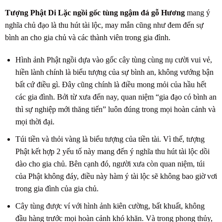
Tượng Phật Di Lặc ngồi gốc tùng ngậm đá gỗ Hương
mang ý
nghĩa chủ đạo là thu hút tài lộc, may mắn cũng như đem đến sự
bình an cho gia chủ và các thành viên trong gia đình.
Hình ảnh Phật ngồi dựa vào gốc cây tùng cùng nụ cười vui vẻ,
hiền lành chính là biểu tượng của sự bình an, không vướng bận
bất cứ điều gì. Đây cũng chính là điều mong mỏi của hầu hết
các gia đình. Bởi từ xưa đến nay, quan niệm “gia đạo có bình an
thì sự nghiệp mới thăng tiến” luôn đúng trong mọi hoàn cảnh và
mọi thời đại.
Túi tiền và thỏi vàng là biểu tượng của tiền tài. Vì thế, tượng
Phật kết hợp 2 yếu tố này mang đến ý nghĩa thu hút tài lộc dồi
dào cho gia chủ. Bên cạnh đó, người xưa còn quan niệm, túi
của Phật không đáy, điều này hàm ý tài lộc sẽ không bao giờ vơi
trong gia đình của gia chủ.
Cây tùng được ví với hình ảnh kiên cường, bất khuất, không
đầu hàng trước mọi hoàn cảnh khó khăn. Và trong phong thủy,