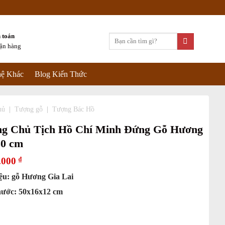
 toán
Tìm
hận hàng
kiếm:
ệ Khác
Blog Kiến Thức
hủ
|
Tượng gỗ
|
Tượng Bác Hồ
g Chủ Tịch Hồ Chí Minh Đứng Gỗ Hương
50 cm
.000
₫
iệu: gỗ Hương Gia Lai
hước: 50x16x12 cm