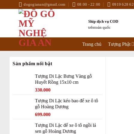
Skip
dogogianan@gmail.com
08:00 - 22:00
0919 628 62
to
content
Ship dịch vụ COD
trêntoàn quốc
Trang chủ
Tượng Phật
Sản phẩm nổi bật
Tượng Di Lặc Bưng Vàng gỗ
Huyết Rồng 15x10 cm
Original
Current
330.000
price
price
Tượng Di Lặc kéo bao để xe ô tô
was:
is:
gỗ Hoàng Dương
380.000 ₫.
330.000 ₫.
699.000
Tượng Di Lặc để xe ô tô ngồi lá
sen gỗ Hoàng Dương