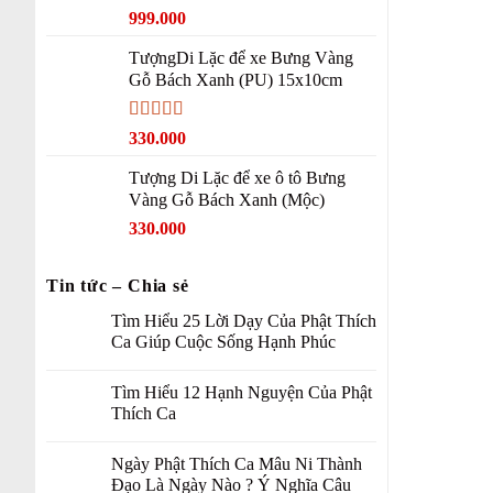
Original
Current
999.000
price
price
TượngDi Lặc để xe Bưng Vàng
was:
is:
Gỗ Bách Xanh (PU) 15x10cm
1.100.000 ₫.
999.000 ₫.
Được xếp
330.000
hạng
5.00
5
sao
Tượng Di Lặc để xe ô tô Bưng
Vàng Gỗ Bách Xanh (Mộc)
330.000
Tin tức – Chia sẻ
Tìm Hiểu 25 Lời Dạy Của Phật Thích
Ca Giúp Cuộc Sống Hạnh Phúc
Tìm Hiểu 12 Hạnh Nguyện Của Phật
Thích Ca
Ngày Phật Thích Ca Mâu Ni Thành
Đạo Là Ngày Nào ? Ý Nghĩa Câu