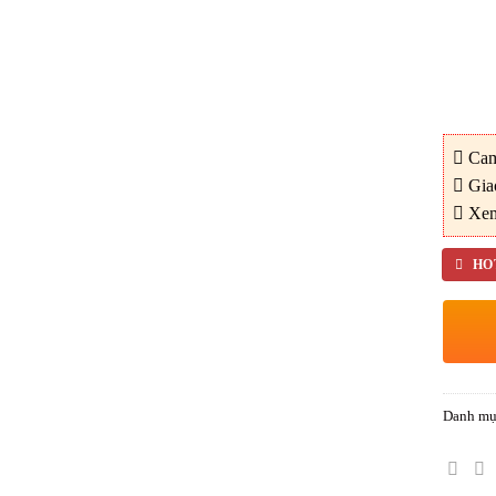
Cam 
Giao
Xem 
HOT
Danh mụ