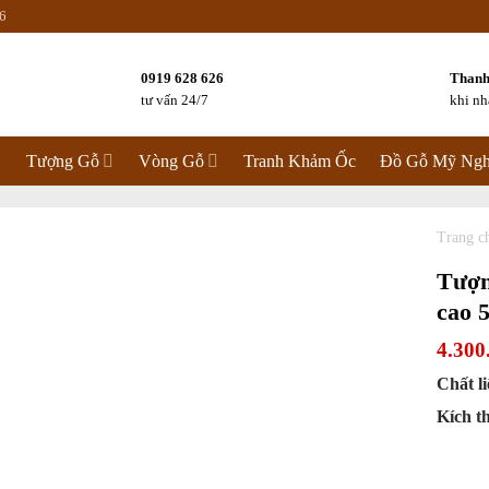
6
0919 628 626
Thanh
tư vấn 24/7
khi n
Tượng Gỗ
Vòng Gỗ
Tranh Khảm Ốc
Đồ Gỗ Mỹ Ngh
Trang c
Tượn
cao 
4.300
Chất l
Kích t