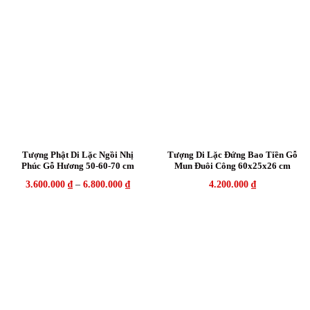
Tượng Phật Di Lặc Ngồi Nhị
Tượng Di Lặc Đứng Bao Tiền Gỗ
Phúc Gỗ Hương 50-60-70 cm
Mun Đuôi Công 60x25x26 cm
3.600.000
₫
–
6.800.000
₫
4.200.000
₫