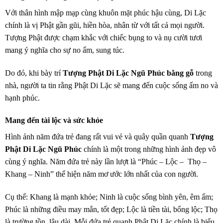
Với thân hình mập mạp cùng khuôn mặt phúc hậu cùng, Di Lặc
chính là vị Phật gần gũi, hiền hòa, nhân từ với tất cả mọi người.
Tượng Phật được chạm khắc với chiếc bụng to và nụ cười tươi
mang ý nghĩa cho sự no ấm, sung túc.
Do đó, khi bày trí
Tượng Phật Di Lặc Ngũ Phúc bằng gỗ
trong
nhà, người ta tin rằng Phật Di Lặc sẽ mang đến cuộc sống ấm no và
hạnh phúc.
Mang đến tài lộc và sức khỏe
Hình ảnh năm đứa trẻ đang rất vui vẻ và quây quần quanh
Tượng
Phật Di Lặc Ngũ Phúc
chính là một trong những hình ảnh đẹp vô
cùng ý nghĩa. Năm đứa trẻ này lần lượt là “Phúc – Lộc – Thọ –
Khang – Ninh” thể hiện năm mơ ước lớn nhất của con người.
Cụ thể: Khang là mạnh khỏe; Ninh là cuộc sống bình yên, êm ấm;
Phúc là những điều may mắn, tốt đẹp; Lộc là tiền tài, bổng lộc; Thọ
là trường tồn, lâu dài. Mỗi đứa trẻ quanh Phật Di Lặc chính là biểu