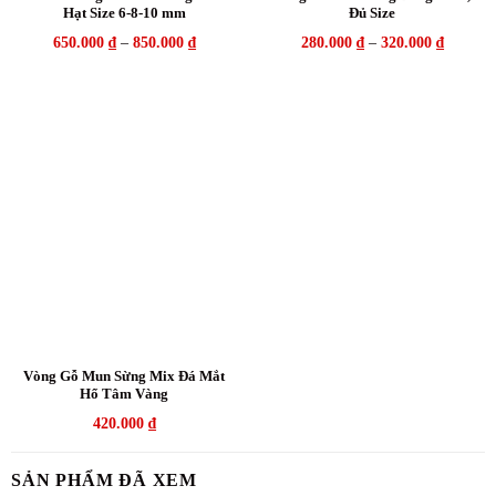
Hạt Size 6-8-10 mm
Đủ Size
650.000
₫
–
850.000
₫
280.000
₫
–
320.000
₫
Vòng Gỗ Mun Sừng Mix Đá Mắt
Hổ Tâm Vàng
420.000
₫
SẢN PHẨM ĐÃ XEM