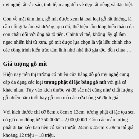
mỹ nghệ rất sắc sảo, tinh tế, mang đến vẻ đẹp rất riêng và đặc biệt.
Còn về mặt tâm linh, gỗ mít được xem là loại loại gỗ rất thiêng, là
cầu nối giữa âm và dương, qua đó, thể hiện tấm lòng hiếu thảo của
con cháu đối với ông bà tổ tiên. Chính vì thế, không lấy gì làm
ngạc nhiên khi từ xưa, gỗ mít được lựa chọn là vật liệu chính cho
các công trình kiến trúc tâm linh như nhà thờ gia tộc, đền chùa,…
Giá tượng gỗ mít
Hiện nay trên thị trường có nhiều cửa hàng đồ gỗ mỹ nghệ cung
cấp đa dạng các loại
tượng phật di lặc bằng gỗ mít
với giá cả
khác nhau. Tùy vào kích thước và độ sắc nét cũng như chất lượng
gỗ nhiều năm tuổi hay gỗ non mà các cửa hàng sẽ định giá.
Với kích thước chỉ cỡ 8cm x 8cm x 13cm, tượng phật di lặc tọa sen
có giá dao động từ 750,000đ – 2,000,000đ. Còn các mẫu tượng
phật di lặc kéo bao tiền có kích thước 24cm x 45cm x 28cm thì giá
khoảng 12 triệu – 18 triệu.