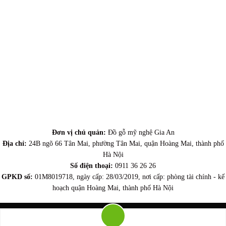
Đơn vị chủ quản:
Đồ gỗ mỹ nghệ Gia An
Địa chỉ:
24B ngõ 66 Tân Mai, phường Tân Mai, quận Hoàng Mai, thành phố
Hà Nội
Số điện thoại:
0911 36 26 26
GPKD số:
01M8019718, ngày cấp: 28/03/2019, nơi cấp: phòng tài chính - kế
hoạch quận Hoàng Mai, thành phố Hà Nội
Copyright 2026 ©
dogogiaan.com
| Thiết kế và duy trì bởi
dogogiaan.com