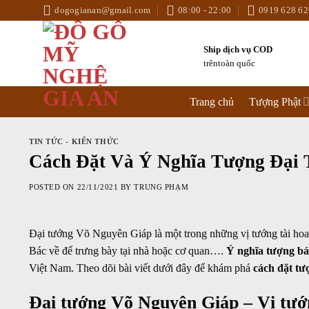
Skip
dogogianan@gmail.com
08:00 - 22:00
0919 628 62
to
content
Ship dịch vụ COD
trêntoàn quốc
Trang chủ
Tượng Phật
TIN TỨC - KIẾN THỨC
Cách Đặt Và Ý Nghĩa Tượng Đại
POSTED ON
22/11/2021
BY
TRUNG PHẠM
Đại tướng Võ Nguyên Giáp là một trong những vị tướng tài hoa 
Bác về để trưng bày tại nhà hoặc cơ quan….
Ý nghĩa tượng bá
Việt Nam. Theo dõi bài viết dưới đây để khám phá
cách đặt t
Đại tướng Võ Nguyên Giáp – Vị tướn