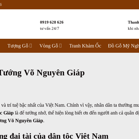
6
0919 628 626
Thanh
tư vấn 24/7
khi n
Tượng Gỗ
Vòng Gỗ
Tranh Khảm Ốc
Đồ Gỗ Mỹ Ngh
 Tướng Võ Nguyên Giáp
và trí tuệ bậc nhất của Việt Nam. Chính vì vậy, nhân dân ta thường m
c Giáp
là để tưởng nhớ, thể hiện lòng biết ơn đến người anh cả quân đ
ượng Võ Nguyên Giáp
.
g đại tài của dân tộc Việt Nam