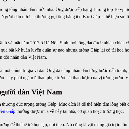
rong lòng nhân dân nước nhà. Ông được xếp hạng 1 trong top 10 vị tướ
gười dân nước ta thường gọi ông bằng tên Bác Giáp – thể hiện sự tô
nh và mất năm 2013 ở Hà Nội. Sinh thời, ông đạt được nhiều chiến c
i qua bất kỳ huấn luyện quân sự nào nhưng tướng Giáp lại có tài hoa 
ân đội nhân dân Việt Nam.
 một chính trị gia vĩ đại. Ông đã cùng nhân dân từng bước đấu tranh, 
ước này phải ngả mũ thán phục trước tài thao lược của vị tướng nước Vi
 người dân Việt Nam
 thường đúc tượng tướng Giáp. Mục đích là để thể hiện tấm lòng biết 
yên Giáp
thường được mua về bày tại nhà, cơ quan hoặc trường học.
ưởng để thế hệ trẻ học tập, noi theo. Nó cũng là vật mang giá trị to lớn