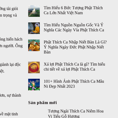
Tìm Hiểu 6 Bức Tượng Phật Thích
ng tài giỏi
Ca Lớn Nhất Việt Nam
n trọng và
Tìm Hiểu Nguồn Nguồn Gốc Và Ý
Nghĩa Các Ngày Vía Phật Thích Ca
ông hiển hách
Phật Thích Ca Nhập Niết Bàn Là Gì?
hơn người. Ông
Ý Nghĩa Ngày Đức Phật Nhập Niết
Bàn
Xá lợi Phật Thích Ca là gì? Tìm hiểu
giành lại độc
chi tiết về xá lợi Phật Thích Ca
ệt.
101+ Hình Ảnh Phật Thích Ca Mâu
Ni Đẹp Nhất 2023
đơn, sự thành
Sản phẩm mới
Tượng Ngài Thích Ca Niêm Hoa
 về mặt tinh
Vi Tiếu Gỗ Hương