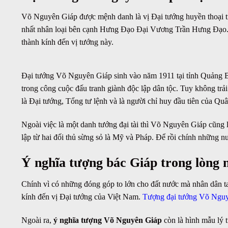
Võ Nguyên Giáp
được mệnh danh là vị Đại tướng huyền thoại t
nhất nhân loại bên cạnh Hưng Đạo Đại Vương Trần Hưng Đạo. N
thành kính đến vị tướng này.
Đại tướng Võ Nguyên Giáp sinh vào năm 1911 tại tỉnh Quảng Bì
trong công cuộc đấu tranh giành độc lập dân tộc. Tuy không trả
là Đại tướng, Tổng tư lệnh và là người chỉ huy đầu tiên của Qu
Ngoài việc là một danh tướng đại tài thì Võ Nguyên Giáp cũng là
lập từ hai đối thủ sừng sỏ là Mỹ và Pháp. Để rồi chính những n
Ý nghĩa tượng bác Giáp trong lòng
Chính vì có những đóng góp to lớn cho đất nước mà nhân dân ta
kính đến vị Đại tướng của Việt Nam.
Tượng đại tướng Võ Ngu
Ngoài ra,
ý nghĩa tượng Võ Nguyên Giáp
còn là hình mẫu lý t