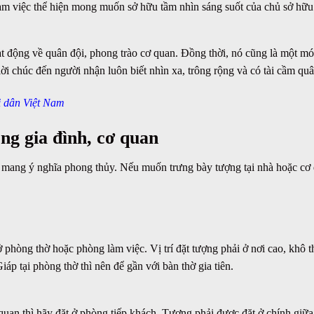
àm việc thể hiện mong muốn sở hữu tầm nhìn sáng suốt của chủ sở hữu
ạt động về quân đội, phong trào cơ quan. Đồng thời, nó cũng là một 
ời chúc đến người nhận luôn biết nhìn xa, trông rộng và có tài cầm quâ
i dân Việt Nam
g gia đình, cơ quan
òn mang ý nghĩa phong thủy. Nếu muốn trưng bày tượng tại nhà hoặc cơ
hòng thờ hoặc phòng làm việc. Vị trí đặt tượng phải ở nơi cao, khô 
p tại phòng thờ thì nên để gần với bàn thờ gia tiên.
an thì hãy đặt ở phòng tiếp khách. Tượng phải được đặt ở chính giữ