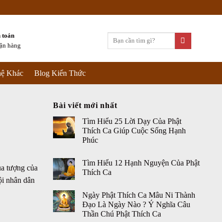
 toán
Tìm
hận hàng
kiếm:
ệ Khác
Blog Kiến Thức
Bài viết mới nhất
Tìm Hiểu 25 Lời Dạy Của Phật
Thích Ca Giúp Cuộc Sống Hạnh
Phúc
Tìm Hiểu 12 Hạnh Nguyện Của Phật
ua tượng của
Thích Ca
ội nhân dân
Ngày Phật Thích Ca Mâu Ni Thành
Đạo Là Ngày Nào ? Ý Nghĩa Câu
Thần Chú Phật Thích Ca